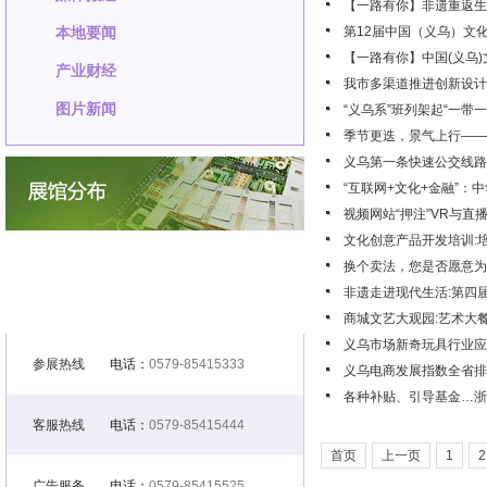
【一路有你】非遗重返生
本地要闻
第12届中国（义乌）文
【一路有你】中国(义乌
产业财经
我市多渠道推进创新设计
图片新闻
“义乌系”班列架起“一带
季节更迭，景气上行——
义乌第一条快速公交线路
“互联网+文化+金融”：
视频网站“押注”VR与直
文化创意产品开发培训:培
换个卖法，您是否愿意为
非遗走进现代生活:第四
商城文艺大观园:艺术大
义乌市场新奇玩具行业应
参展热线
电话：
0579-85415333
义乌电商发展指数全省排
各种补贴、引导基金…浙
客服热线
电话：
0579-85415444
首页
上一页
1
2
广告服务
电话：
0579-85415525