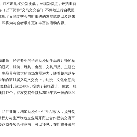
，它不断地接受新挑战，呈现新特点，开拓出新
会（以下简称“义乌文交会”）不停地进行自我提
体现了义乌文交会与时俱进的发展脉络以及越来
，即将为与会者带来更加丰富的活动内容。
物形象，经过专业的卡通动漫衍生品设计师的精
的游戏、服装、玩具、食品、文具用品、主题公
衍生品具有很大的市场发展潜力，随着越来越多
去年的第11届义乌文交会上，动漫、文化创意类
位数占比超过40%，提供了包括设计、创意、服
7个，授权交易金额从2013年第一届的3340
生品产业链，增加动漫企业衍生品收入，提升制
授权方与生产制造企业展开商业合作提供交流平
初步达成多项合作意向，可以预见，在即将开幕的