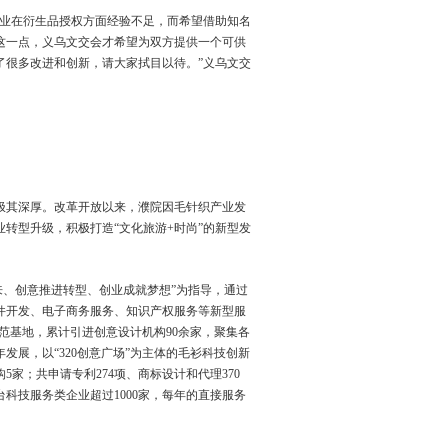
业在衍生品授权方面经验不足，而希望借助知名
这一点，义乌文交会才希望为双方提供一个可供
了很多改进和创新，请大家拭目以待。”义乌文交
极其深厚。改革开放以来，濮院因毛针织产业发
转型升级，积极打造“文化旅游+时尚”的新型发
未来、创意推进转型、创业成就梦想”为指导，通过
件开发、电子商务服务、知识产权服务等新型服
示范基地，累计引进创意设计机构90余家，聚集各
发展，以“320创意广场”为主体的毛衫科技创新
家；共申请专利274项、商标设计和代理370
台科技服务类企业超过1000家，每年的直接服务