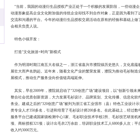
“当前，我国的动漫衍生品授权产业正处于一个积极的发展阶段，一些动漫企
动漫形象提高企业文化附加值的传统企业却找不到合作对象，正是因为看到了
交流和沟通的平台。今年的动漫衍生品授权交易活动在原有的经验和基础上做
会相关负责人说。
特色小镇开发：
打造“文化旅游+时尚”新模式
作为明清时期江南五大名镇之一，浙江省嘉兴市濮院镇历史悠久，文化底蕴
展壮大而声名鹊起。近年来，随着文化产业的繁荣发展，濮院为推动毛衫制造业
展模式，推动生产服务业向价值链高端延伸。
其实，早在2009年，濮院就启动了“320创意广场”建设项目，以“创新引领
整合社会优质创新资源，大力发展毛衫设计、品牌策划、文化传播、信息化软
务业。建成之后的“320创意广场”被列为浙江省工业强市（县）特色工业设计
类专业人才350多名，引进和培育了毛衫设计师200多名。在此基础上，经过数年
服务平台已建成国家级检测中心1家、毛衫职业技术学校2所、毛衫技艺研发机构5
项、商标授权321项；设计出毛衣2万余款，培训职业技术工人6800多人次；平
收入约3000万元。