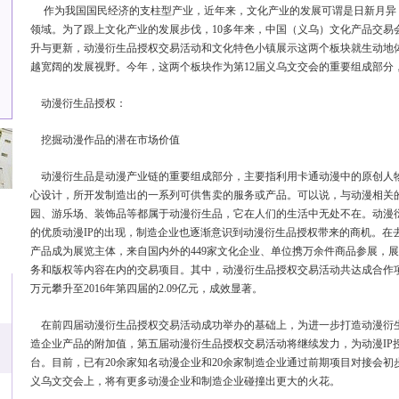
作为我国国民经济的支柱型产业，近年来，文化产业的发展可谓是日新月异
领域。为了跟上文化产业的发展步伐，10多年来，中国（义乌）文化产品交易
升与更新，动漫衍生品授权交易活动和文化特色小镇展示这两个板块就生动地
越宽阔的发展视野。今年，这两个板块作为第12届义乌文交会的重要组成部分
动漫衍生品授权：
挖掘动漫作品的潜在市场价值
动漫衍生品是动漫产业链的重要组成部分，主要指利用卡通动漫中的原创人
心设计，所开发制造出的一系列可供售卖的服务或产品。可以说，与动漫相关
园、游乐场、装饰品等都属于动漫衍生品，它在人们的生活中无处不在。动漫
的优质动漫IP的出现，制造企业也逐渐意识到动漫衍生品授权带来的商机。在
产品成为展览主体，来自国内外的449家文化企业、单位携万余件商品参展，展
务和版权等内容在内的交易项目。其中，动漫衍生品授权交易活动共达成合作项目1
万元攀升至2016年第四届的2.09亿元，成效显著。
在前四届动漫衍生品授权交易活动成功举办的基础上，为进一步打造动漫衍
造企业产品的附加值，第五届动漫衍生品授权交易活动将继续发力，为动漫IP
台。目前，已有20余家知名动漫企业和20余家制造企业通过前期项目对接会
义乌文交会上，将有更多动漫企业和制造企业碰撞出更大的火花。