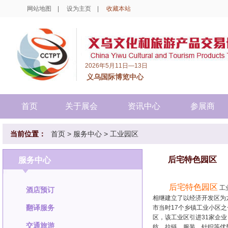
网站地图
|
设为主页
|
收藏本站
2026年5月11日—13日
义乌国际博览中心
首页
关于展会
资讯中心
参展商
当前位置：
首页
>
服务中心
>
工业园区
后宅特色园区
服务中心
后宅特色园区
工
酒店预订
相继建立了以经济开发区为
翻译服务
市当时17个乡镇工业小区之
区，该工业区引进31家企业
交通旅游
纺、拉链、服装、针织等优势