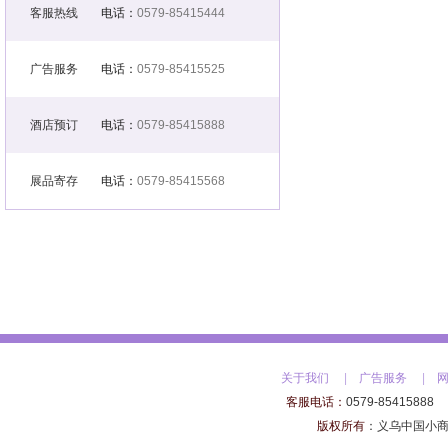
客服热线
电话：
0579-85415444
广告服务
电话：
0579-85415525
酒店预订
电话：
0579-85415888
展品寄存
电话：
0579-85415568
关于我们
|
广告服务
|
客服电话：
0579-85415888
版权所有
：
义乌中国小