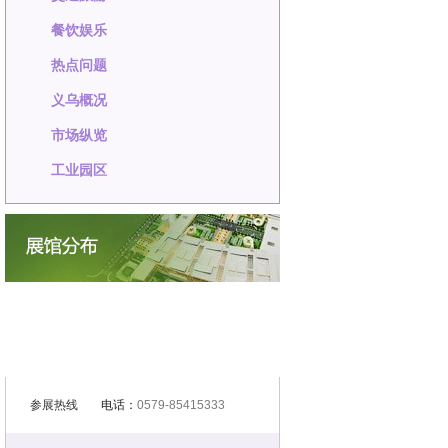
餐饮娱乐
热点问题
义乌概况
市场纵览
工业园区
参展热线
电话：
0579-85415333