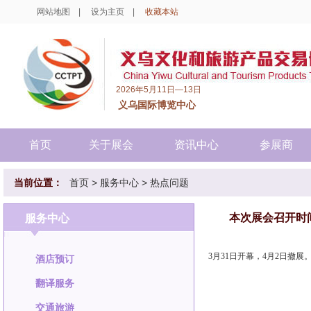
网站地图
|
设为主页
|
收藏本站
2026年5月11日—13日
义乌国际博览中心
首页
关于展会
资讯中心
参展商
当前位置：
首页
>
服务中心
>
热点问题
本次展会召开时
服务中心
3月31日开幕，4月2日撤展
酒店预订
翻译服务
交通旅游