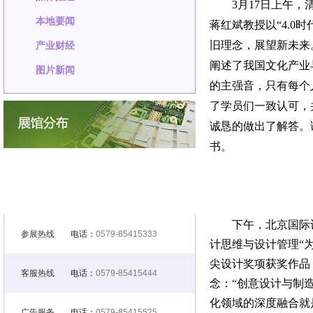
3
月
17
日上午，
本地要闻
蒋红斌教授以“
4.0
时
旧理念，展望新未来
产业财经
阐述了我国文化产业
图片新闻
的主强音，只有每个
了学员们一致认可，
诚恳的做出了解答。
书。
下午，北京国际
参展热线
电话：
0579-85415333
计思维与设计管理“
尖设计奖项获奖作品
客服热线
电话：
0579-85415444
念：“创意设计与制
化领域的深度融合就
广告服务
电话：
0579-85415525